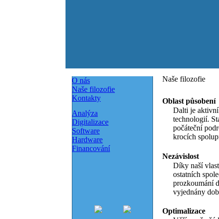
Naše filozofie
O nás
Naše filozofie
Kontakty
Oblast působení
Dalti je aktiv
Analýza
technologií. S
Digitalizace
počáteční podr
Software
krocích spolup
Hardware
Financování
Nezávislost
Díky naší vlas
ostatních spol
prozkoumání d
vyjednány dob
Optimalizace