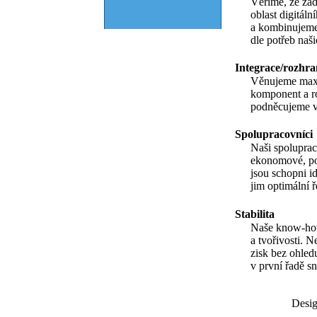
Věříme, že žá
oblast digitáln
a kombinujeme
dle potřeb naš
Integrace/rozhra
Věnujeme maxim
komponent a ro
podněcujeme vý
Spolupracovníci
Naši spolupraco
ekonomové, poč
jsou schopni i
jim optimální ř
Stabilita
Naše know-how 
a tvořivosti. 
zisk bez ohled
v první řadě s
Desi